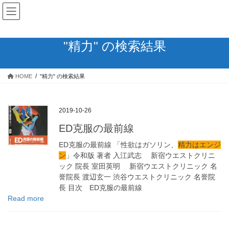
コ
ナ
ン
ビ
テ
ゲ
ン
ー
"精力" の検索結果
ツ
シ
へ
ョ
ス
ン
HOME
"精力" の検索結果
キ
に
ッ
移
プ
動
2019-10-26
ED克服の最前線
ED克服の最前線 「性欲はガソリン、
精力はエンジ
ン
」令和版 著者 入江武志 新宿ウエストクリニ
ック 院長 室田英明 新宿ウエストクリニック 名
誉院長 渡辺玄一 渋谷ウエストクリニック 名誉院
長 目次 ED克服の最前線
Read more