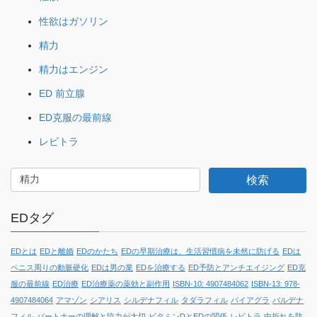
性欲はガソリン
精力
精力はエンジン
ED 前立腺
ED克服の最前線
レビトラ
EDタグ
EDとは
EDと離婚
EDのかたち
EDの早期治療は、生活習慣病を未然に防げる
EDは
ペニス周りの動脈硬化
EDは男の業
EDを治療する
ED予防とアンチエイジング
ED克
服の最前線
ED治療
ED治療薬の薬効と副作用
ISBN-10: 4907484062
ISBN-13: 978-
4907484064
アマゾン
シアリス
シルデナフィル
タダラフィル
バイアグラ
バルデナ
フィル
パートナーの理解と協力が大切
ビタミンDとEDの関係
レビトラ
中折れを防